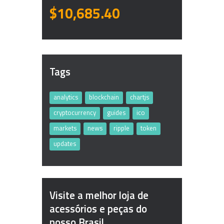
$10,685.40
Tags
analytics
blockchain
chartjs
cryptocurrency
guides
ico
markets
news
ripple
token
updates
Visite a melhor loja de
acessórios e peças do
nosso Brasil