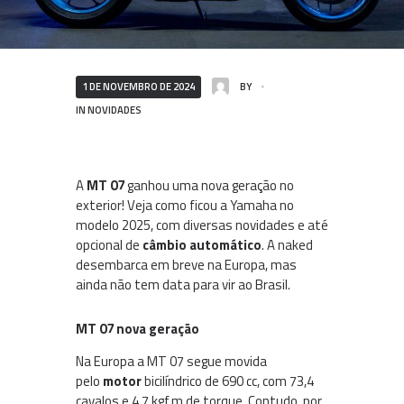
1 DE NOVEMBRO DE 2024
BY
IN
NOVIDADES
A
MT 07
ganhou uma nova geração no
exterior! Veja como ficou a Yamaha no
modelo 2025, com diversas novidades e até
opcional de
câmbio automático
. A naked
desembarca em breve na Europa, mas
ainda não tem data para vir ao Brasil.
MT 07 nova geração
Na Europa a MT 07 segue movida
pelo
motor
bicilíndrico de 690 cc, com 73,4
cavalos e 4.7 kgf.m de torque. Contudo, por