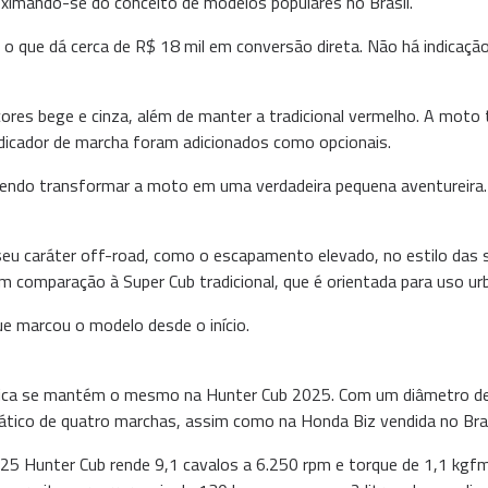
oximando-se do conceito de modelos populares no Brasil.
o que dá cerca de R$ 18 mil em conversão direta. Não há indicaçã
ores bege e cinza, além de manter a tradicional vermelho. A mo
ndicador de marcha foram adicionados como opcionais.
podendo transformar a moto em uma verdadeira pequena aventureira
u caráter off-road, como o escapamento elevado, no estilo das s
 comparação à Super Cub tradicional, que é orientada para uso ur
e marcou o modelo desde o início.
rônica se mantém o mesmo na Hunter Cub 2025. Com um diâmetro 
tico de quatro marchas, assim como na Honda Biz vendida no Bras
25 Hunter Cub rende 9,1 cavalos a 6.250 rpm e torque de 1,1 kg