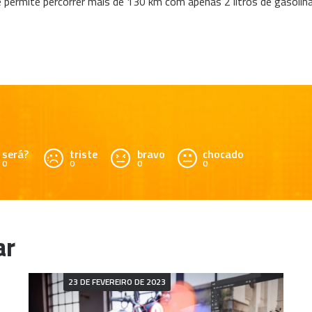
ue permite percorrer mais de 130 km com apenas 2 litros de gasolina
será?
triste
bravo
chocado
0
0
0
0
23 DE FEVEREIRO DE 2023