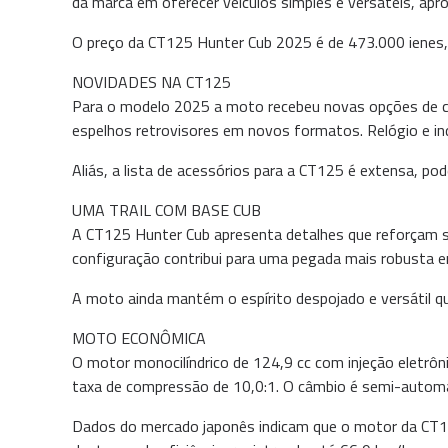
da marca em oferecer veículos simples e versáteis, apr
O preço da CT125 Hunter Cub 2025 é de 473.000 ienes, 
NOVIDADES NA CT125
Para o modelo 2025 a moto recebeu novas opções de c
espelhos retrovisores em novos formatos. Relógio e i
Aliás, a lista de acessórios para a CT125 é extensa, 
UMA TRAIL COM BASE CUB
A CT125 Hunter Cub apresenta detalhes que reforçam se
configuração contribui para uma pegada mais robusta em
A moto ainda mantém o espírito despojado e versátil qu
MOTO ECONÔMICA
O motor monocilíndrico de 124,9 cc com injeção elet
taxa de compressão de 10,0:1. O câmbio é semi-automá
Dados do mercado japonês indicam que o motor da CT1