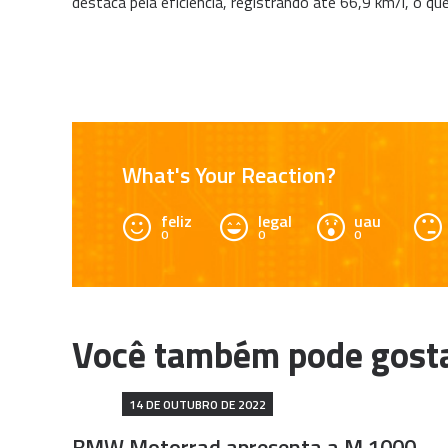
destaca pela eficiência, registrando até 66,9 km/l, o q
What's Your Reaction?
feliz
legal
uau
0
0
0
14 DE OUTUBRO DE 2022
BMW Motorrad apresenta a M 1000