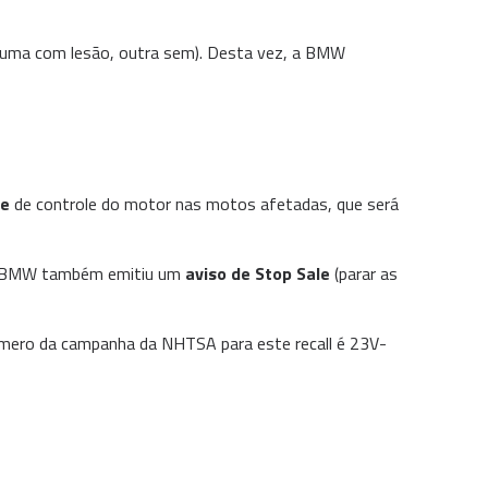
 (uma com lesão, outra sem). Desta vez, a BMW
de
de controle do motor nas motos afetadas, que será
. A BMW também emitiu um
aviso de Stop Sale
(parar as
úmero da campanha da NHTSA para este recall é 23V-