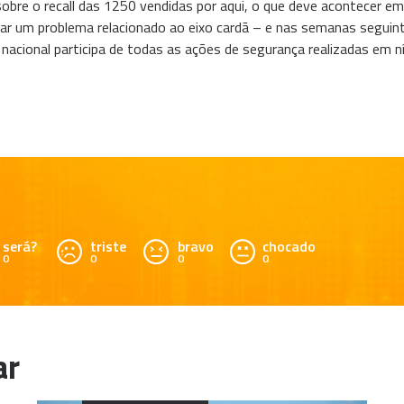
obre o recall das 1250 vendidas por aqui, o que deve acontecer e
r um problema relacionado ao eixo cardã – e nas semanas seguinte
 nacional participa de todas as ações de segurança realizadas em ní
será?
triste
bravo
chocado
0
0
0
0