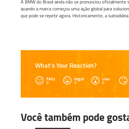
A BMW do Brasil ainda não se pronunciou oficialmente s
quando a marca começou uma ação global para soluciona
que pode se repetir agora. Historicamente, a subsidiária
What's Your Reaction?
feliz
legal
uau
0
0
0