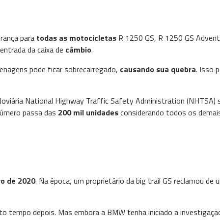
urança para
todas as motocicletas
R 1250 GS, R 1250 GS Adventu
 entrada da caixa de
câmbio
.
grenagens pode ficar sobrecarregado,
causando sua quebra
. Isso 
doviária National Highway Traffic Safety Administration (NHTSA)
 número passa das
200 mil unidades
considerando todos os demais
o de 2020
. Na época, um proprietário da big trail GS reclamou de
o tempo depois. Mas embora a BMW tenha iniciado a investigação a