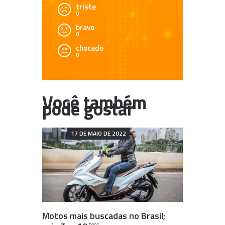
triste
0
bravo
0
chocado
0
17 DE MAIO DE 2022
Motos mais buscadas no Brasil;