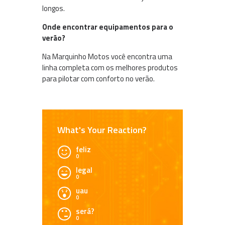
longos.
Onde encontrar equipamentos para o
verão?
Na Marquinho Motos você encontra uma
linha completa com os melhores produtos
para pilotar com conforto no verão.
What's Your Reaction?
feliz
0
legal
0
uau
0
será?
0