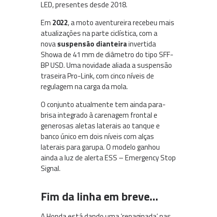
LED, presentes desde 2018.
Em
2022
, a moto aventureira recebeu mais
atualizações na parte ciclística, com a
nova
suspensão dianteira
invertida
Showa de 41 mm de diâmetro do tipo SFF-
BP USD. Uma novidade aliada a suspensão
traseira Pro-Link, com cinco níveis de
regulagem na carga da mola.
O conjunto atualmente tem ainda para-
brisa integrado à carenagem frontal e
generosas aletas laterais ao tanque e
banco único em dois níveis com alças
laterais para garupa. O modelo ganhou
ainda a luz de alerta ESS – Emergency Stop
Signal.
Fim da linha em breve…
A Honda está dando uma ‘repaginada’ nas