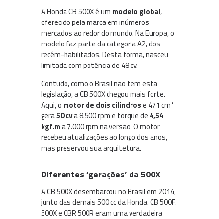
A Honda CB 500X é um
modelo global
,
oferecido pela marca em inúmeros
mercados ao redor do mundo. Na Europa, o
modelo faz parte da categoria A2, dos
recém-habilitados. Desta forma, nasceu
limitada com potência de 48 cv.
Contudo, como o Brasil não tem esta
legislação, a CB 500X chegou mais forte.
Aqui, o
motor de dois cilindros
e 471 cm³
gera
50 cv
a 8.500 rpm e torque de
4,54
kgf.m
a 7.000 rpm na versão. O motor
recebeu atualizações ao longo dos anos,
mas preservou sua arquitetura.
Diferentes ‘gerações’ da 500X
A CB 500X desembarcou no Brasil em 2014,
junto das demais 500 cc da Honda. CB 500F,
500X e CBR 500R eram uma verdadeira