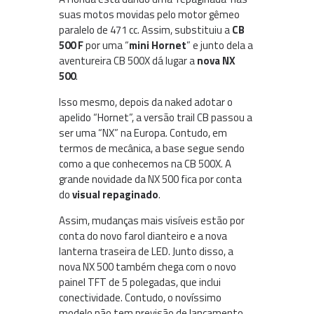
suas motos movidas pelo motor gêmeo
paralelo de 471 cc. Assim, substituiu a
CB
500 F
por uma “
mini Hornet
” e junto dela a
aventureira CB 500X dá lugar a
nova NX
500
.
Isso mesmo, depois da naked adotar o
apelido “Hornet”, a versão trail CB passou a
ser uma “NX” na Europa. Contudo, em
termos de mecânica, a base segue sendo
como a que conhecemos na CB 500X. A
grande novidade da NX 500 fica por conta
do
visual repaginado
.
Assim, mudanças mais visíveis estão por
conta do novo farol dianteiro e a nova
lanterna traseira de LED. Junto disso, a
nova NX 500 também chega com o novo
painel TFT de 5 polegadas, que inclui
conectividade. Contudo, o novíssimo
modelo não tem previsão de lançamento