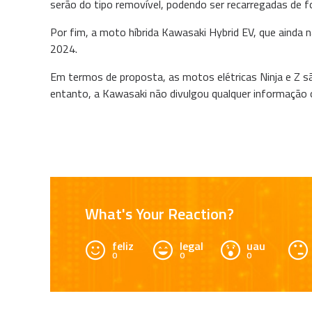
serão do tipo removível, podendo ser recarregadas de 
Por fim, a moto híbrida Kawasaki Hybrid EV, que aind
2024.
Em termos de proposta, as motos elétricas Ninja e Z sã
entanto, a Kawasaki não divulgou qualquer informação o
What's Your Reaction?
feliz
legal
uau
0
0
0