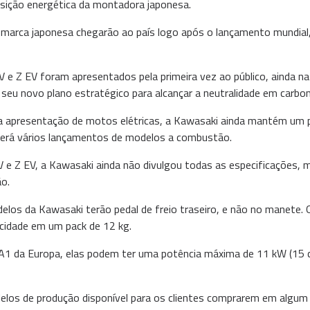
ansição energética da montadora japonesa.
 marca japonesa chegarão ao país logo após o lançamento mundia
V e Z EV foram apresentados pela primeira vez ao público, ainda n
e seu novo plano estratégico para alcançar a neutralidade em carb
a apresentação de motos elétricas, a Kawasaki ainda mantém um p
a terá vários lançamentos de modelos a combustão.
V e Z EV, a Kawasaki ainda não divulgou todas as especificações, 
o.
elos da Kawasaki terão pedal de freio traseiro, e não no manete. 
cidade em um pack de 12 kg.
 A1 da Europa, elas podem ter uma potência máxima de 11 kW (15 c
elos de produção disponível para os clientes comprarem em algu