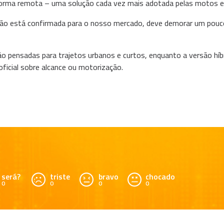
forma remota – uma solução cada vez mais adotada pelas motos e 
a não está confirmada para o nosso mercado, deve demorar um po
o pensadas para trajetos urbanos e curtos, enquanto a versão híbri
ficial sobre alcance ou motorização.
será?
triste
bravo
chocado
0
0
0
0