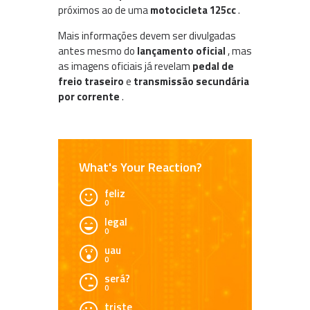
próximos ao de uma
motocicleta 125cc
.
Mais informações devem ser divulgadas
antes mesmo do
lançamento oficial
, mas
as imagens oficiais já revelam
pedal de
freio traseiro
e
transmissão secundária
por corrente
.
What's Your Reaction?
feliz
0
legal
0
uau
0
será?
0
triste