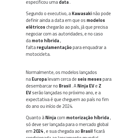
especificou uma
data
.
Segundo o executivo, a
Kawasaki
não pode
definir ainda a data em que os
modelos
elétricos
chegarão ao país, já que precisa
negociar com as autoridades, e no caso
da
moto híbrida
,
falta
regulamentação
para enquadrar a
motocicleta.
Normalmente, os modelos lançados
na
Europa
levam cerca de
seis meses
para
desembarcar no
Brasil
. A
Ninja EV
e
Z
EV
serão lançadas no próximo ano, e a
expectativa é que cheguem ao país no fim
do ano ou início de 2024.
Quanto à
Ninja
com
motorização híbrida
,
só deve ser lançada para o mercado global
em
2024
, e sua chegada ao
Brasil
ficará
condicionada ao lançamento mundial.