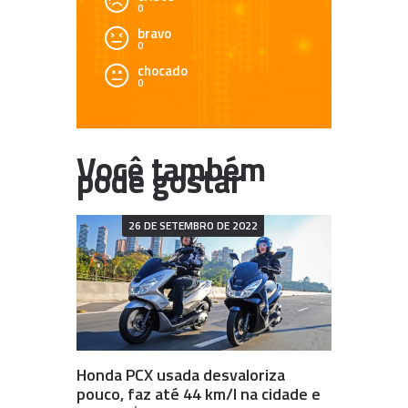
0
bravo
0
chocado
0
26 DE SETEMBRO DE 2022
Honda PCX usada desvaloriza
pouco, faz até 44 km/l na cidade e