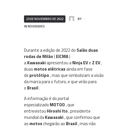
23 DE NOVEMBRO DE 2022
BY
IN
NOVIDADES
Durante a edição de 2022 do
Salão duas
rodas de Milão
(
EICMA
)
a
Kawasaki
apresentou a
Ninja EV
e
Z EV
,
duas
motos elétricas
ainda em fase
de
protótipo
, mas que simbolizam a visão
da marca para o futuro, e que virão para
o
Brasil
.
A informação é do portal
especializado
MOTOO
, que
entrevistou
Hiroshi Ito
, presidente
mundial da
Kawasaki
, que confirmou que
as
motos
chegarão ao
Brasil
, mas não