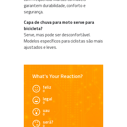
garantem durabilidade, conforto e
segurança.
Capa de chuva para moto serve para
bicicleta?
Serve, mas pode ser desconfortável.
Modelos específicos para ciclistas são mais
ajustados e leves.
What's Your Reaction?
feliz
0
legal
0
uau
0
será?
0