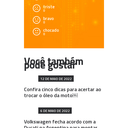
triste
0
bravo
0
chocado
0
12 DE MAIO DE 2022
Confira cinco dicas para acertar ao
trocar o óleo da moto￼
6 DE MAIO DE 2022
Volkswagen fecha acordo com a
Ducati na Argentina para montar