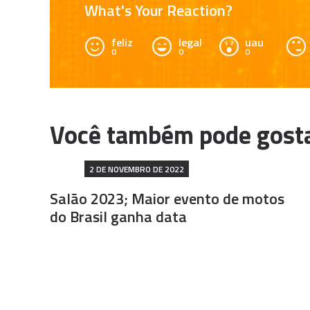
What's Your Reaction?
feliz
legal
uau
0
0
0
2 DE NOVEMBRO DE 2022
Salão 2023; Maior evento de motos
do Brasil ganha data