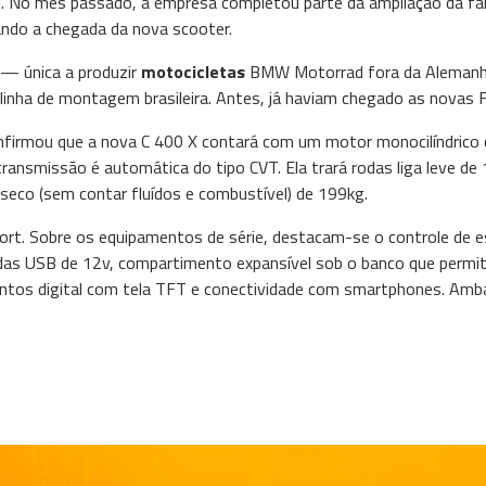
 No mês passado, a empresa completou parte da ampliação da fábr
pando a chegada da nova scooter.
 — única a produzir
motocicletas
BMW Motorrad fora da Alemanha
linha de montagem brasileira. Antes, já haviam chegado as novas 
firmou que a nova C 400 X contará com um motor monocilíndrico 
nsmissão é automática do tipo CVT. Ela trará rodas liga leve de 15
seco (sem contar fluídos e combustível) de 199kg.
ort. Sobre os equipamentos de série, destacam-se o controle de e
das USB de 12v, compartimento expansível sob o banco que permit
mentos digital com tela TFT e conectividade com smartphones. Am