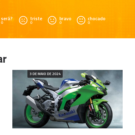
será?
triste
bravo
chocado
0
0
0
0
3 DE MAIO DE 2024