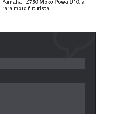
Yamaha FZ750 Moko Powa D10, a
rara moto futurista