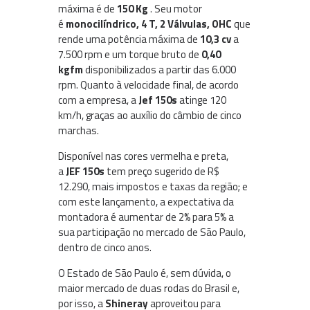
máxima é de
150 Kg
. Seu motor
é
monocilíndrico, 4 T, 2 Válvulas, OHC
que
rende uma potência máxima de
10,3 cv
a
7.500 rpm e um torque bruto de
0,40
kgfm
disponibilizados a partir das 6.000
rpm. Quanto à velocidade final, de acordo
com a empresa, a
Jef 150s
atinge 120
km/h, graças ao auxílio do câmbio de cinco
marchas.
Disponível nas cores vermelha e preta,
a
JEF 150s
tem preço sugerido de R$
12.290, mais impostos e taxas da região; e
com este lançamento, a expectativa da
montadora é aumentar de 2% para 5% a
sua participação no mercado de São Paulo,
dentro de cinco anos.
O Estado de São Paulo é, sem dúvida, o
maior mercado de duas rodas do Brasil e,
por isso, a
Shineray
aproveitou para