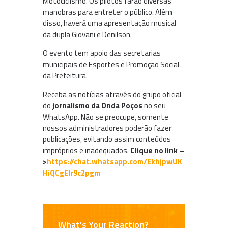
Motociclismo. Os pilotos farão diversas
manobras para entreter o público. Além
disso, haverá uma apresentação musical
da dupla Giovani e Denilson.
O evento tem apoio das secretarias
municipais de Esportes e Promoção Social
da Prefeitura.
Receba as notícias através do grupo oficial
do
jornalismo da Onda Poços
no seu
WhatsApp. Não se preocupe, somente
nossos administradores poderão fazer
publicações, evitando assim conteúdos
impróprios e inadequados.
Clique no link –
>
https://chat.whatsapp.com/EkhjpwUK
HiQCgEIr9c2pgm
What's Your Reaction?