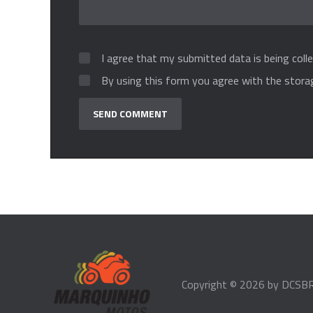
I agree that my submitted data is being colle
By using this form you agree with the stora
Copyright © 2026 by
DCSBR