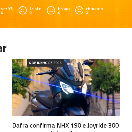
será?
triste
bravo
chocado
0
0
0
0
6 DE JUNHO DE 2024
Dafra confirma NHX 190 e Joyride 300