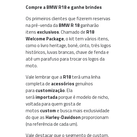
Compre a BMW R18 e ganhe brindes
Os primeiros clientes que fizerem reservas
na pré-venda da
BMW R 18
ganharão
itens
exclusivos
. Chamado de
R18
Welcome Package
, o kit tem vários itens,
como o livro heritage, boné, cinto, três logos
históricos, luvas brancas, chave de fenda e
até um parafuso para trocar os logos da
moto.
Vale lembrar que a
R18
terá uma linha
completa de
acessórios
genuínos
para
customização
. Ela
será
importada
porque é modelo de nicho,
voltada para quem gosta de
motos
custom
e busca mais exclusividade
do que as
Harley-Davidson
proporcionam
(na referência de cada um).
Vale destacar que o segmento de custom,