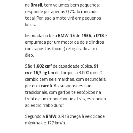
no
Brasil
, tem volumes bem pequenos:
responde por apenas 0,7% do mercado
total. Por isso a moto virá em pequenos
lotes.
Inspirada na bela
BMW R5
de
1936
, a
R18
é
empurrada por um motor de dois cilindros
contrapostos (boxer) refrigerado a ar e
óleo.
São
1.802 cm³
de capacidade cúbica,
91
cv
e
16,3 kgf.m
de torque, a 3.000 rpm. O
câmbio tem seis marchas, com secundária
por eixo
cardã
. As suspensões são
tradicionais, com garfos telescópicos na
frente e um monochoque atrás, escondido
ao estilo “rabo duro”.
Segundo a
BMW
, a R18 chega à velocidade
máxima de 177 km/h.