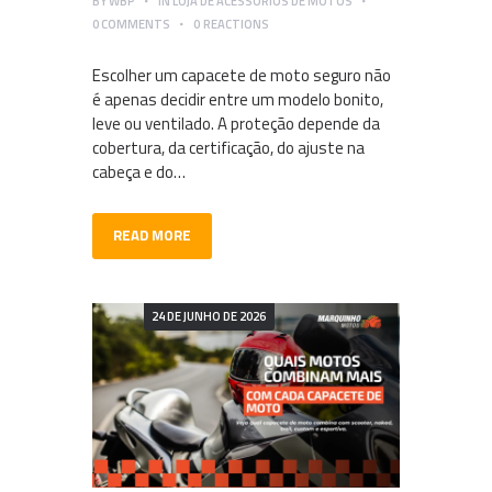
BY
WBP
IN
LOJA DE ACESSÓRIOS DE MOTOS
0
COMMENTS
0
REACTIONS
Escolher um capacete de moto seguro não
é apenas decidir entre um modelo bonito,
leve ou ventilado. A proteção depende da
cobertura, da certificação, do ajuste na
cabeça e do…
READ MORE
24 DE JUNHO DE 2026