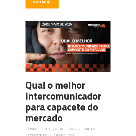
READ MORE
29 DE MAIO DE 2026
Qual o melhor
intercomunicador
para capacete do
mercado
BY
WBP
IN
LOJA DE ACESSÓRIOS DE MOTOS
0
COMMENTS
0
REACTIONS