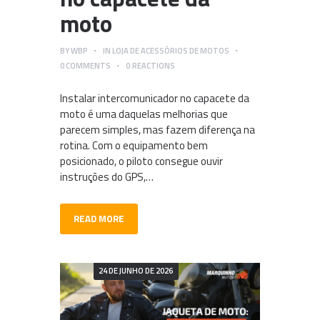
moto
BY
WBP
IN
LOJA DE ACESSÓRIOS DE MOTOS
0
COMMENTS
0
REACTIONS
Instalar intercomunicador no capacete da
moto é uma daquelas melhorias que
parecem simples, mas fazem diferença na
rotina. Com o equipamento bem
posicionado, o piloto consegue ouvir
instruções do GPS,…
READ MORE
24 DE JUNHO DE 2026