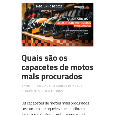
24 DE JUNHO DE 2026
Quais são os
capacetes de motos
mais procurados
BY
WBP
IN
LOJA DE ACESSÓRIOS DE MOTOS
0
COMMENTS
0
REACTIONS
Os capacetes de motos mais procurados
costumam ser aqueles que equilibram
segurança, conforto, estilo e preço justo.