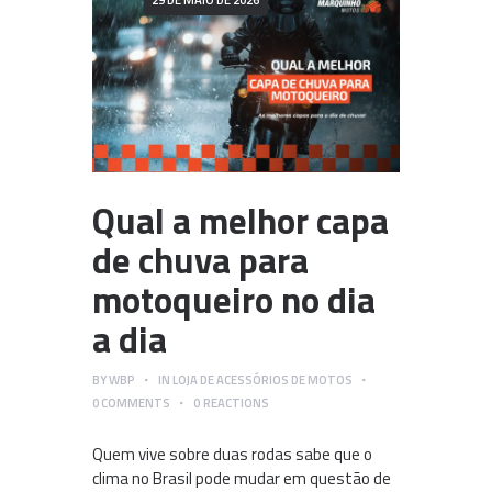
29 DE MAIO DE 2026
Qual a melhor capa
de chuva para
motoqueiro no dia
a dia
BY
WBP
IN
LOJA DE ACESSÓRIOS DE MOTOS
0
COMMENTS
0
REACTIONS
Quem vive sobre duas rodas sabe que o
clima no Brasil pode mudar em questão de