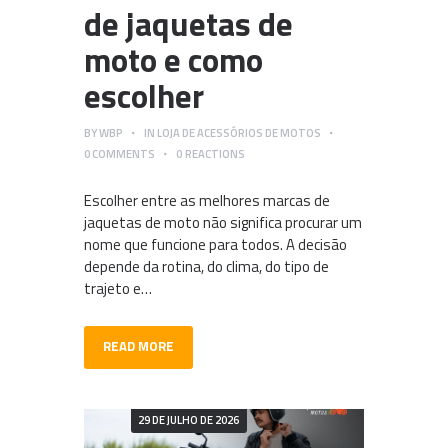
de jaquetas de
moto e como
escolher
BY
WBP
IN
LOJA DE ACESSÓRIOS DE MOTOS
0
COMMENTS
0
REACTIONS
Escolher entre as melhores marcas de
jaquetas de moto não significa procurar um
nome que funcione para todos. A decisão
depende da rotina, do clima, do tipo de
trajeto e…
READ MORE
29 DE JULHO DE 2026