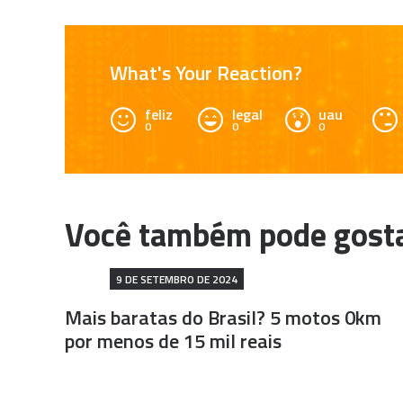
What's Your Reaction?
feliz
legal
uau
0
0
0
9 DE SETEMBRO DE 2024
Mais baratas do Brasil? 5 motos 0km
por menos de 15 mil reais