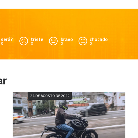
será?
triste
bravo
chocado
0
0
0
0
24 DE AGOSTO DE 2022