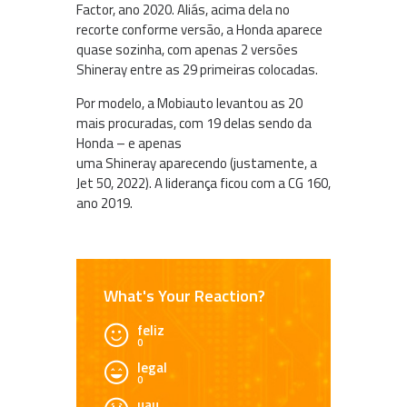
Factor, ano 2020. Aliás, acima dela no
recorte conforme versão, a Honda aparece
quase sozinha, com apenas 2 versões
Shineray entre as 29 primeiras colocadas.
Por modelo, a Mobiauto levantou as 20
mais procuradas, com 19 delas sendo da
Honda – e apenas
uma Shineray aparecendo (justamente, a
Jet 50, 2022). A liderança ficou com a CG 160,
ano 2019.
What's Your Reaction?
feliz
0
legal
0
uau