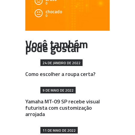
0
chocado
0
24 DE JANEIRO DE 2022
Como escolher a roupa certa?
9 DE MAIO DE 2022
Yamaha MT-09 SP recebe visual
futurista com customização
arrojada
11 DE MAIO DE 2022