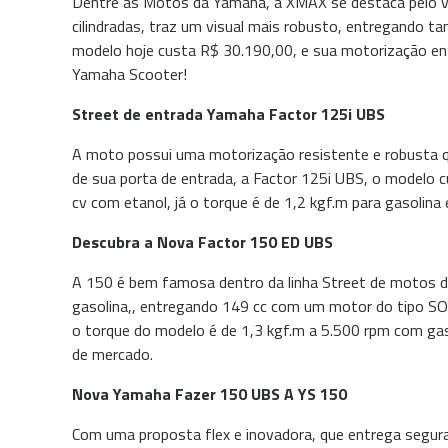
Dentre as Motos da Yamaha, a XMAX se destaca pelo vi
cilindradas, traz um visual mais robusto, entregando 
modelo hoje custa R$ 30.190,00, e sua motorização ent
Yamaha Scooter!
Street de entrada Yamaha Factor 125i UBS
A moto possui uma motorização resistente e robusta qu
de sua porta de entrada, a Factor 125i UBS, o modelo 
cv com etanol, já o torque é de 1,2 kgf.m para gasolina
Descubra a Nova Factor 150 ED UBS
A 150 é bem famosa dentro da linha Street de motos da
gasolina,, entregando 149 cc com um motor do tipo SO
o torque do modelo é de 1,3 kgf.m a 5.500 rpm com gas
de mercado.
Nova Yamaha Fazer 150 UBS A YS 150
Com uma proposta flex e inovadora, que entrega segur