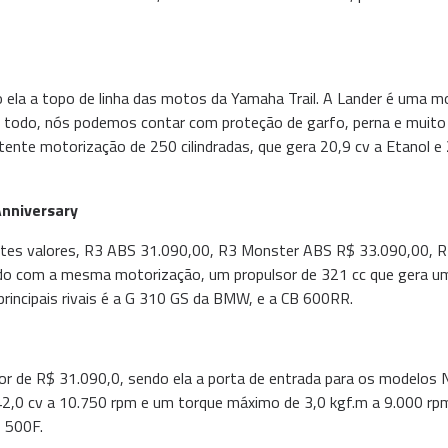
ela a topo de linha das motos da Yamaha Trail. A Lander é uma 
o todo, nós podemos contar com proteção de garfo, perna e muito
ente motorização de 250 cilindradas, que gera 20,9 cv a Etanol e
nniversary
tes valores, R3 ABS 31.090,00, R3 Monster ABS R$ 33.090,00, R
ndo com a mesma motorização, um propulsor de 321 cc que gera u
rincipais rivais é a G 310 GS da BMW, e a CB 600RR.
r de R$ 31.090,0, sendo ela a porta de entrada para os modelos 
2,0 cv a 10.750 rpm e um torque máximo de 3,0 kgf.m a 9.000 rp
 500F.