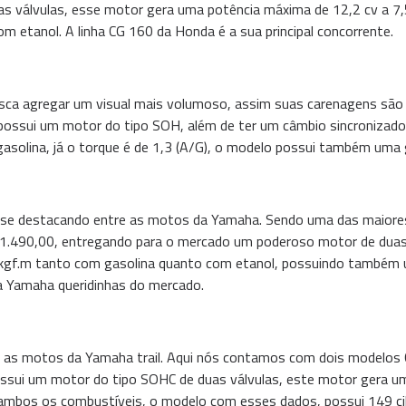
 válvulas, esse motor gera uma potência máxima de 12,2 cv a 7,5
m etanol. A linha CG 160 da Honda é a sua principal concorrente.
usca agregar um visual mais volumoso, assim suas carenagens são
possui um motor do tipo SOH, além de ter um câmbio sincronizado
solina, já o torque é de 1,3 (A/G), o modelo possui também uma g
 se destacando entre as motos da Yamaha. Sendo uma das maiores
21.490,00, entregando para o mercado um poderoso motor de duas
,1 kgf.m tanto com gasolina quanto com etanol, possuindo também
 Yamaha queridinhas do mercado.
 as motos da Yamaha trail. Aqui nós contamos com dois modelos
ssui um motor do tipo SOHC de duas válvulas, este motor gera um
ambos os combustíveis, o modelo com esses dados, possui 149 cili