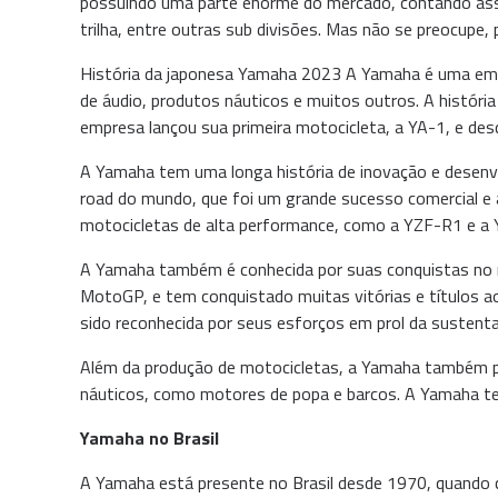
possuindo uma parte enorme do mercado, contando assim
trilha, entre outras sub divisões. Mas não se preocupe
História da japonesa Yamaha 2023 A Yamaha é uma emp
de áudio, produtos náuticos e muitos outros. A hist
empresa lançou sua primeira motocicleta, a YA-1, e des
A Yamaha tem uma longa história de inovação e desenv
road do mundo, que foi um grande sucesso comercial e
motocicletas de alta performance, como a YZF-R1 e a 
A Yamaha também é conhecida por suas conquistas no m
MotoGP, e tem conquistado muitas vitórias e títulos 
sido reconhecida por seus esforços em prol da sustentab
Além da produção de motocicletas, a Yamaha também pro
náuticos, como motores de popa e barcos. A Yamaha te
Yamaha no Brasil
A Yamaha está presente no Brasil desde 1970, quando c