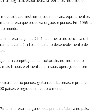
il, big trail, esportivas, street e os modelos de
 motocicletas, instrumentos musicais, equipamentos
uma empresa que produzia órgãos e pianos. Em 1955, a
s do mundo.
 empresa lançou a DT-1, a primeira motocicleta off-
A Yamaha também foi pioneira no desenvolvimento de
as.
ação em competições de motociclismo, incluindo o
 mais limpas e eficientes em suas operações, e tem
icais, como pianos, guitarras e baterias, e produtos
200 países e regiões em todo o mundo.
4, a empresa inaugurou sua primeira fábrica no país,