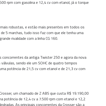
00 rpm com gasolina e 12,4 cv com etanol, já o torque
 mais robustas, e estão mais presentes em todos os
 de 5 marchas, tudo isso faz com que ele tenha uma
rande rivalidade com a linha CG 160.
 concorrentes da antiga Twister 250 e agora da nova
 válvulas, sendo ele um SOHC de quatro tempos
 uma potência de 21,5 cv com etanol e de 21,3 cv com
 Crosser, um chamado de Z ABS que custa R$ 19.190,00
a potência de 12,4 cv a 7.500 rpm com etanol e 12,2
ndradas. As principais concorrentes da Crosser são a