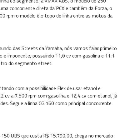
e linha do segmento, a XMAX ABS, o modelo de 250
 uma concorrente direta da PCX e também da Forza, o
00 rpm o modelo é o topo de linha entre as motos da
mundo das Streets da Yamaha, nós vamos falar primeiro
no e imponente, possuindo 11,0 cv com gasolina e 11,1
entro do segmento street.
ando com a possibilidade Flex de usar etanol e
 cv a 7,500 rpm com gasolina e 12,4 cv com etanol, já
des. Segue a linha CG 160 como principal concorrente
er 150 UBS que custa R$ 15.790,00, chega no mercado