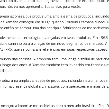
 com diversas motos e segmentos, como, por exemplo: scooter, tra
, pois nós vamos apresentar todas elas para vocês.
resa japonesa que produz uma ampla gama de produtos, incluindo
ória da Yamaha começou em 1887, quando Torakusu Yamaha fundou 
de então se tornou uma das principais fabricantes de motocicleta
olvimento de tecnologias avançadas em seus produtos. Em 1968, a
 abriu caminho para a criação de um novo segmento de mercado. 
YZF-R6, que se tornaram referências em suas respectivas categori
undo das corridas. A empresa tem uma longa história de particip
ao longo dos anos. A Yamaha também tem investido em tecnologias
ilidade.
duz uma ampla variedade de produtos, incluindo instrumentos mus
m uma presença global significativa, com operações em mais de 
omeçou a importar motocicletas para o mercado brasileiro. Em 197