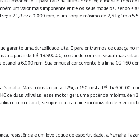
sual imponente. E para falar da última Scooter, o modelo topo d
também um valor mais imponente entre os seus modelos, sendo ela
rega 22,8 cv a 7.000 rpm, e um torque máximo de 2,5 kgf.m a 5.5
e garante uma durabilidade alta. E para entrarmos de cabeça no 
custa a partir de R$ 13.890,00, contando com um visual mais urba
 e etanol a 6.000 rpm. Sua principal concorrente é a linha CG 160 d
 Yamaha. Mais robusta que a 125i, a 150 custa R$ 14.690,00, cont
HC de duas válvulas, esse motor gera uma potência máxima de 12,2
olina e com etanol, sempre com câmbio sincronizado de 5 velocida
ança, resistência e um leve toque de esportividade, a Yamaha Faz