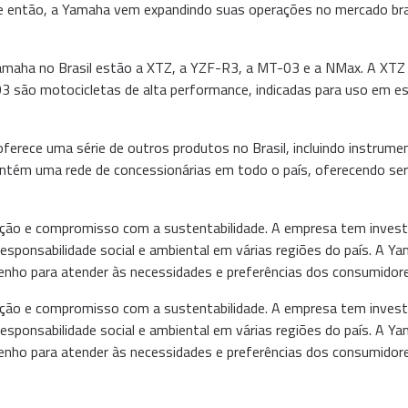
de então, a Yamaha vem expandindo suas operações no mercado br
maha no Brasil estão a XTZ, a YZF-R3, a MT-03 e a NMax. A XTZ é
03 são motocicletas de alta performance, indicadas para uso em e
erece uma série de outros produtos no Brasil, incluindo instrume
tém uma rede de concessionárias em todo o país, oferecendo serv
vação e compromisso com a sustentabilidade. A empresa tem invest
responsabilidade social e ambiental em várias regiões do país. A Y
enho para atender às necessidades e preferências dos consumidores
vação e compromisso com a sustentabilidade. A empresa tem invest
responsabilidade social e ambiental em várias regiões do país. A Y
enho para atender às necessidades e preferências dos consumidores