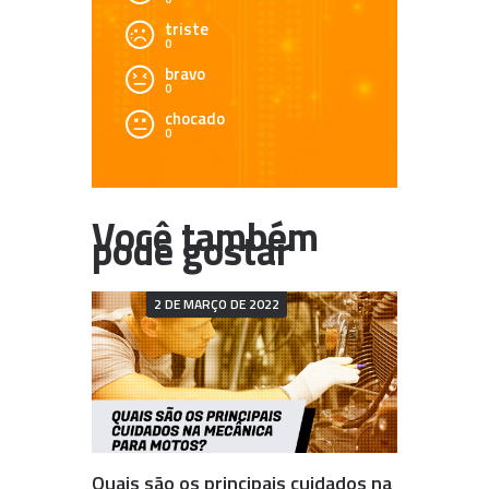
triste
0
bravo
0
chocado
0
2 DE MARÇO DE 2022
Quais são os principais cuidados na