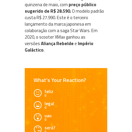
quinzena de maio, com
preço público
sugerido de R$ 28.590.
O modelo padrão
custa R$ 27.990. Este é o terceiro
lançamento da marca japonesa em
colaboração com a saga Star Wars. Em
2020, o scooter XMax ganhou as
versões
Aliança Rebelde
e
Império
Galáctico
.
What's Your Reaction?
feliz
0
legal
0
uau
0
será?
0