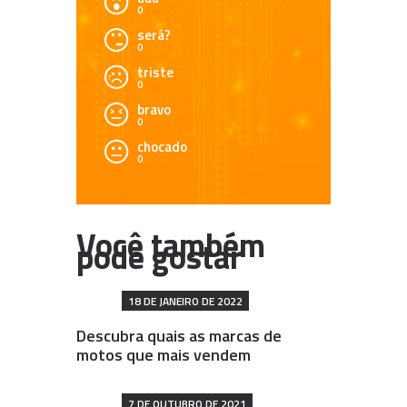
0
será?
0
triste
0
bravo
0
chocado
0
18 DE JANEIRO DE 2022
Descubra quais as marcas de
motos que mais vendem
7 DE OUTUBRO DE 2021