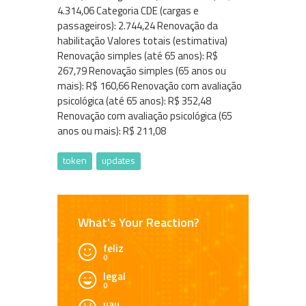
4.314,06 Categoria CDE (cargas e
passageiros): 2.744,24 Renovação da
habilitação Valores totais (estimativa)
Renovação simples (até 65 anos): R$
267,79 Renovação simples (65 anos ou
mais): R$ 160,66 Renovação com avaliação
psicológica (até 65 anos): R$ 352,48
Renovação com avaliação psicológica (65
anos ou mais): R$ 211,08
token
updates
What's Your Reaction?
feliz
0
legal
0
uau